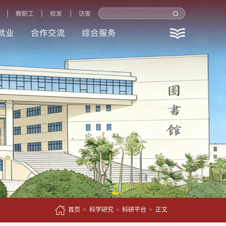
|
教职工
|
校友
|
访客
就业
合作交流
综合服务
首页
>
科学研究
>
科研平台
>
正文